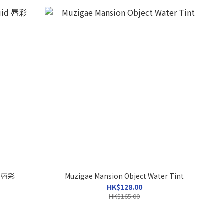
d 唇彩
Muzigae Mansion Object Water Tint
HK$128.00
HK$165.00