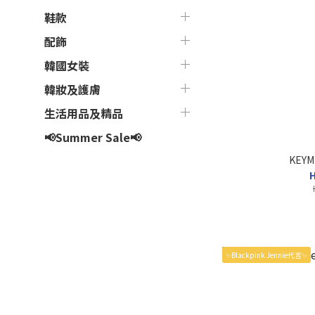
鞋款
配飾
韓國女裝
韓妝及護膚
生活用品及精品
📢Summer Sale📢
KEYM
H
✨Blackpink Jennie代言✨