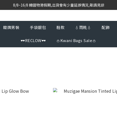
8/8~16/8 韓國物港假期,出貨會有少量延誤情況,敬請見諒
韓國當地代購團隊,每星期韓國直送香港
韓國當地代購團隊,每星期韓國直送香港
韓牌男裝
手袋銀包
鞋款
💧雨靴💧
配飾
🕶️RECLOW🕶️
👛Kwani Bags Sale👛