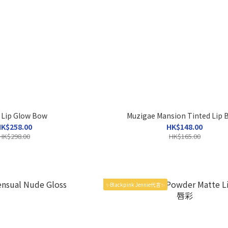
 Lip Glow Bow
Muzigae Mansion Tinted Lip 
K$258.00
HK$148.00
HK$298.00
HK$165.00
✨Blackpink Jennie代言✨