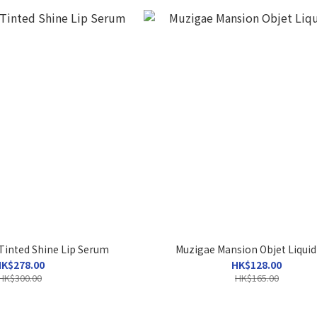
Tinted Shine Lip Serum
Muzigae Mansion Objet Liqui
K$278.00
HK$128.00
HK$300.00
HK$165.00