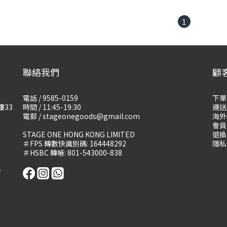
1
聯絡我們
顧
電話 / 9585-0159
下單
樓33
時間 / 11:45-19:30
運送
電郵 / stageonegoods@gmail.com
海外
會員
STAGE ONE HONG KONG LIMITED
退換
＃FPS 轉數快識別碼: 164448292
隱私
＃HSBC 轉帳: 801-543000-838
告