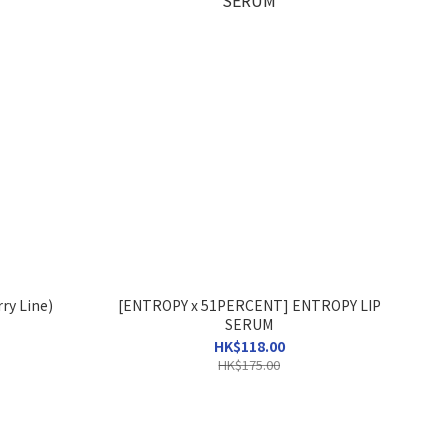
ry Line)
[ENTROPY x 51PERCENT] ENTROPY LIP
SERUM
HK$118.00
HK$175.00