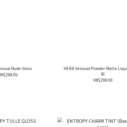
nsual Nude Gloss
HERA Sensual Powder Matte Liq
彩
HK$298.00
HK$298.00