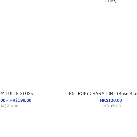
Y TULLE GLOSS
ENTROPY CHARM TINT (Base Blur
00 ~ HK$190.00
HK$120.00
HK$230.00
HK$165.00