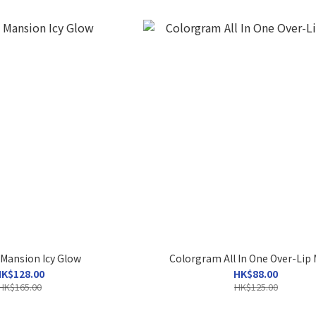
Mansion Icy Glow
Colorgram All In One Over-Lip
K$128.00
HK$88.00
HK$165.00
HK$125.00