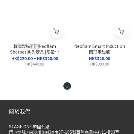
韓國製造🇰🇷Neoflam
Neoflam Smart Induction
Sherbet 系列廚具 [限量優
圓形電磁爐
惠]
HK$220.00 ~ HK$320.00
HK$320.00
HK$440.00
HK$880.00
1
關於我們
STAGE ONE 韓國代購
門市地址 / 尖沙咀漆咸道南87-105號百利商業中心11樓33室