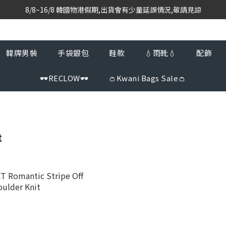
8/8~16/8 韓國物港假期,出貨會有少量延誤情況,敬請見諒
韓國當地代購團隊,每星期韓國直送香港
韓國當地代購團隊,每星期韓國直送香港
韓牌男裝
手袋銀包
鞋款
💧雨靴💧
配飾
🕶️RECLOW🕶️
👛Kwani Bags Sale👛
t