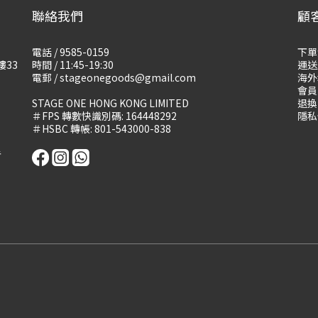
聯絡我們
顧
電話 / 9585-0159
下單
樓33
時間 / 11:45-19:30
運送
電郵 / stageonegoods@gmail.com
海外
會員
STAGE ONE HONG KONG LIMITED
退換
＃FPS 轉數快識別碼: 164448292
隱私
＃HSBC 轉帳: 801-543000-838
告