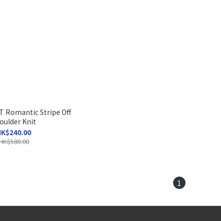
 Romantic Stripe Off
oulder Knit
K$240.00
HK$580.00
1