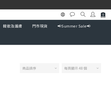
韓妝及護膚
門市現貨
📢Summer Sale📢
商品排序
每頁顯示 48 個