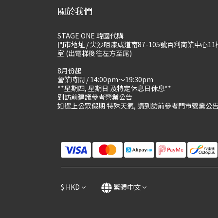
關於我們
STAGE ONE 韓國代購
門市地址 / 尖沙咀漆咸道南87-105號百利商業中心11
室 (出電梯後往左方至尾)
8月份起
營業時間 / 14:00pm～19:30pm
**星期四, 星期日 及特定休息日休息**
到訪前建議參考營業公告
如遇上公眾假期 特殊天氣, 請到訪前參考門市營業公
$
HKD
繁體中文