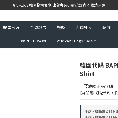
8/8~16/8 韓國物港假期,出貨會有少量延誤情況,敬請見諒
韓國當地代購團隊,每星期韓國直送香港
韓國當地代購團隊,每星期韓國直送香港
韓牌男裝
手袋銀包
鞋款
💧雨靴💧
配飾
🕶️RECLOW🕶️
👛Kwani Bags Sale👛
韓國代購 BAPE 
Shirt
🇰🇷韓國正品代購 
[貨品屬代購形式，
全店，購物滿 $799
全店，購物滿 $119