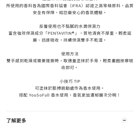
所使用的香料皆為國際香料協會（IFRA）認證之高等級原料，品質
安全有保障，給您最安心的香氛體驗。
反覆使用也不黏膩的水潤保濕力
富含強效保濕成分「PENTAVITIN®」，質地清爽不厚重，輕柔延
展、迅速吸收，持續保濕雙手不乾澀。
使用方法
雙手感到乾燥或需要提振時，取適量塗抹於手背，輕柔畫圈按摩吸
收即可。
小技巧 TIP
可塗抹於脈搏跳動處作為香水使用。
搭配 YouSoFull 香水使用，香氣更加濃郁層次分明！
了解更多