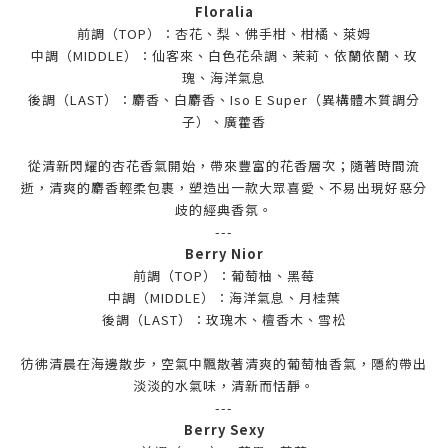
Floralia
前調（TOP）：杏花、梨、佛手柑、柑橘、萊姆
中調（MIDDLE）：仙客來、白色花朵調、茉莉、依蘭依蘭、玫
瑰、海洋氣息
後調（LAST）：麝香、白麝香、Iso E Super（異構體木質調分
子）、廣藿香
從清新閃耀的杏花香氣開始，帶來豐富的花香層次；隨著時間流
逝，清爽的麝香輕柔包裹，塑造出一款大眾喜愛、不易出現好惡分
歧的經典香氛。
---
Berry Nior
前調（TOP）：葡萄柚、黑莓
中調（MIDDLE）：海洋氣息、月桂葉
後調（LAST）：玫瑰木、檀香木、雪松
彷彿清晨在海邊散步，空氣中飄散著清爽的葡萄柚香氣，隱約帶出
淡淡的水氣味，清新而恬靜。
---
Berry Sexy