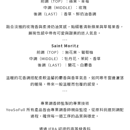
前調（TOP）：蘋果、草莓
中調（MIDDLE）：玫瑰
後調（LAST）：香草、鮮奶油香調
融合淡雅的玫瑰香與柔滑奶油質感，點綴著清新蘋果與草莓果香，
展現性感中帶有可愛與甜美的迷人氣息。
---
Saint Moritz
前調（TOP）：無花果、葡萄柚
中調（MIDDLE）：牡丹花、茉莉、香草
後調（LAST）：蘭花、白麝香
溫暖的花香調搭配柔軟溫馨的麝香與香草氣息，如同寒冬窗邊灑落
的暖陽，帶來一股溫暖而包覆的感受。
---
專業調香師監製的專業技術
YouSoFull 所有產品皆由專業調香師親自監控，從原料挑選到調配
過程，確保每一道工序的品質與穩定。
通過 IFRA 認證的高等級香料