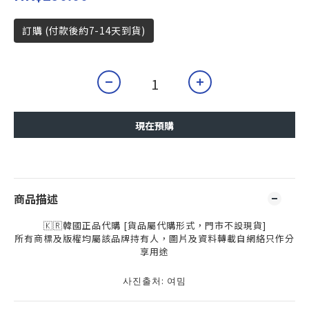
訂購 (付款後約7-14天到貨)
現在預購
商品描述
🇰🇷韓國正品代購 [貨品屬代購形式，門市不設現貨]
所有商標及版權均屬該品牌持有人，圖片及資料轉載自網絡只作分
享用途
사진출처: 여밈