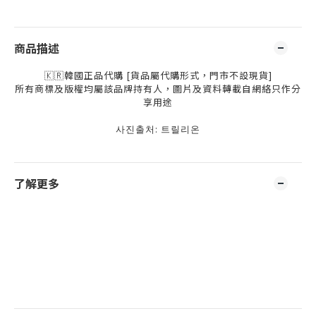
商品描述
🇰🇷韓國正品代購 [貨品屬代購形式，門市不設現貨]
所有商標及版權均屬該品牌持有人，圖片及資料轉載自網絡只作分
享用途
사진출처:
트릴리온
了解更多