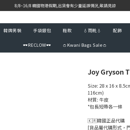
韓國當地代購團隊,每星期韓國直送香港
韓國當地代購團隊,每星期韓國直送香港
韓牌男裝
手袋銀包
鞋款
💧雨靴💧
配飾
🕶️RECLOW🕶️
👛Kwani Bags Sale👛
Joy Gryson 
Size: 28 x 16 x 8.
116cm)
材質: 牛皮
*包長短帶各一條
🇰🇷韓國正品代購 
[貨品屬代購形式，