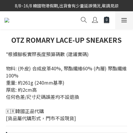
8/8~16/8 韓國物港假期,出貨會有少量延誤情況,敬請見諒
韓國當地代購團隊,每星期韓國直送香港
韓國當地代購團隊,每星期韓國直送香港
OTZ ROMARY LACE-UP SNEAKERS
*根據腳板實際長度預算碼數 (建議實碼)
物料: (外皮) 合成皮革40%, 聚酯纖維60% (內層) 聚酯纖維
100%
重量: 約261g (240mm基準)
厚底: 約2cm高
任何色差/尺寸尺碼誤差均不設退換
🇰🇷韓國正品代購 
[貨品屬代購形式，門市不設現貨]