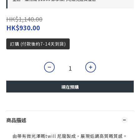
HK$1,140.00
HK$930.00
訂購 (付款後約7-14天到貨)
現在預購
商品描述
由帶有微光澤嘅twill 尼龍
製成，展現低調高質嘅質感。