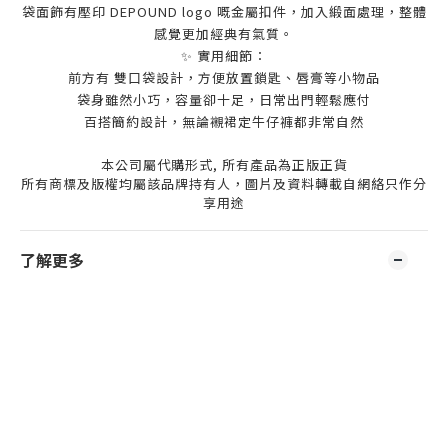
袋面飾有壓印 DEPOUND logo 嘅金屬扣件，加入緞面處理，整體
感覺更加經典有氣質。
✨ 實用細節：
前方有 雙口袋設計，方便放置鎖匙、唇膏等小物品
袋身雖然小巧，容量卻十足，日常出門輕鬆應付
百搭簡約設計，無論襯裙定牛仔褲都非常自然
本公司屬代購形式, 所有產品為正版正貨
所有商標及版權均屬該品牌持有人，圖片及資料轉載自網絡只作分
享用途
了解更多