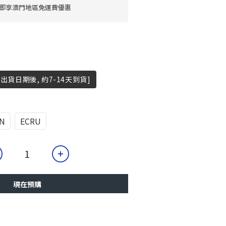
9 即享澳門地區免運費優惠
出貨日期後, 約7-14天到貨]
N
ECRU
現在預購