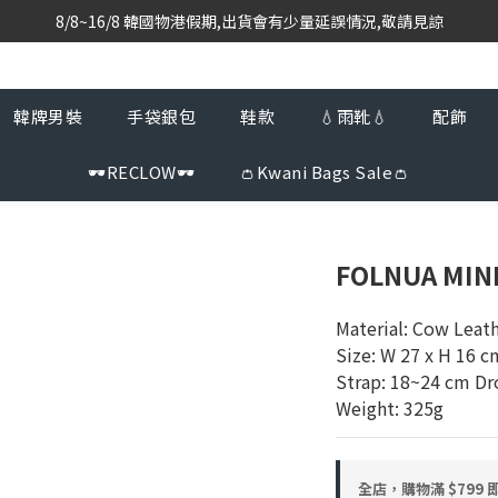
8/8~16/8 韓國物港假期,出貨會有少量延誤情況,敬請見諒
韓國當地代購團隊,每星期韓國直送香港
韓國當地代購團隊,每星期韓國直送香港
韓牌男裝
手袋銀包
鞋款
💧雨靴💧
配飾
🕶️RECLOW🕶️
👛Kwani Bags Sale👛
FOLNUA MIN
Material: Cow Leath
Size: W 27 x H 16 c
Strap: 18~24 cm Dr
Weight: 325g
全店，購物滿 $799