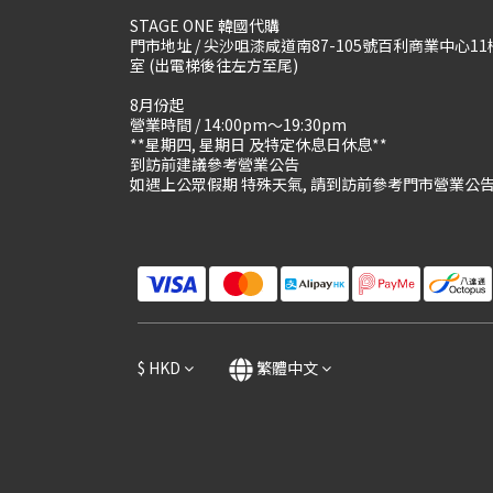
STAGE ONE 韓國代購
門市地址 / 尖沙咀漆咸道南87-105號百利商業中心11
室 (出電梯後往左方至尾)
8月份起
營業時間 / 14:00pm～19:30pm
**星期四, 星期日 及特定休息日休息**
到訪前建議參考營業公告
如遇上公眾假期 特殊天氣, 請到訪前參考門市營業公
$
HKD
繁體中文