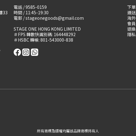
電話 / 9585-0159
下單
樓33
時間 / 11:45-19:30
運送
電郵 / stageonegoods@gmail.com
海外
會員
STAGE ONE HONG KONG LIMITED
退換
＃FPS 轉數快識別碼: 164448292
隱私
＃HSBC 轉帳: 801-543000-838
告
所有商標及版權均屬該品牌商標持有人