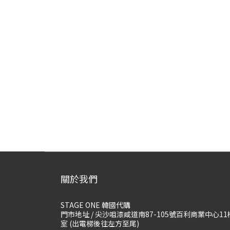
關於我們
STAGE ONE 韓國代購
門市地址 / 尖沙咀漆咸道南87-105號百利商業中心11
室 (出電梯後往左方至尾)