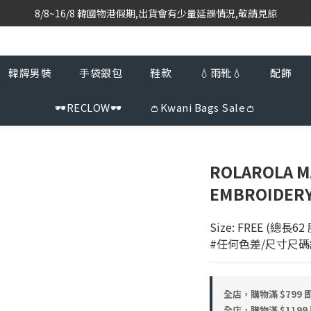
8/8~16/8 韓國物港假期,出貨會有少量延誤情況,敬請見諒
韓國當地代購團隊,每星期韓國直送香港
韓國當地代購團隊,每星期韓國直送香港
韓牌男裝
手袋銀包
鞋款
💧雨靴💧
配飾
🕶️RECLOW🕶️
👛Kwani Bags Sale👛
ROLAROLA M
EMBROIDERY
Size: FREE (總長6
#任何色差/尺寸尺
全店，購物滿 $799
全店，購物滿 $119