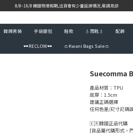
8/8~16/8 韓國物港假期,出貨會有少量延誤情況,敬請見諒
韓國當地代購團隊,每星期韓國直送香港
韓國當地代購團隊,每星期韓國直送香港
韓牌男裝
手袋銀包
鞋款
💧雨靴💧
配飾
🕶️RECLOW🕶️
👛Kwani Bags Sale👛
Suecomma Bon
產品材質：TPU
底厚：1.5cm
建議正碼選擇
任何色差/尺寸尺碼
🇰🇷韓國正品代購 
[貨品屬代購形式，