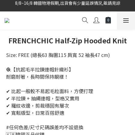
韓國當地代購團隊,每星期韓國直送香港
韓國當地代購團隊,每星期韓國直送香港
會員登入下單, 專享購物金回饋計劃
8/8~16/8 韓國物港假期,出貨會有少量延誤情況,敬請見諒
韓國當地代購團隊,每星期韓國直送香港
FRENCHCHIC Half-Zip Hooded Knit
Size: FREE (總長63 胸圍115 肩寬 52 袖長47 cm)
🧶【抗起毛半拉鍊連帽針織衫】
耐磨耐著，長時間保持靚樣！
✔ 比起一般較不易起毛粒面料，方便打理
✔ 半拉鍊 + 抽繩連帽，型格又實用
✔ 羅紋收邊，剪裁穩固有層次
✔ 寬鬆版型，日常百搭舒適
#任何色差/尺寸尺碼誤差均不設退換
🇰🇷韓國正品代購 