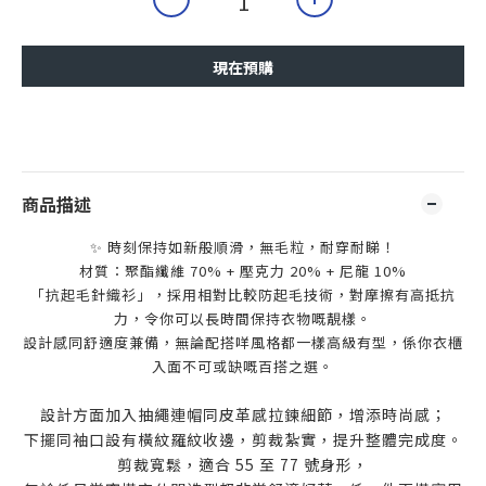
現在預購
商品描述
✨ 時刻保持如新般順滑，無毛粒，耐穿耐睇！
材質：聚酯纖維 70% + 壓克力 20% + 尼龍 10%
「抗起毛針織衫」，採用相對比較防起毛技術，對摩擦有高抵抗
力，令你可以長時間保持衣物嘅靚樣。
設計感同舒適度兼備，無論配搭咩風格都一樣高級有型，係你衣櫃
入面不可或缺嘅百搭之選。
設計方面加入抽繩連帽同皮革感拉鍊細節，增添時尚感；
下擺同袖口設有橫紋羅紋收邊，剪裁紮實，提升整體完成度。
剪裁寬鬆，適合 55 至 77 號身形，