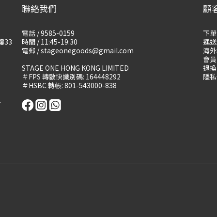
聯絡我們
顧
電話 / 9585-0159
下單
樓33
時間 / 11:45-19:30
運送
電郵 / stageonegoods@gmail.com
海外
會員
STAGE ONE HONG KONG LIMITED
退換
＃FPS 轉數快識別碼: 164448292
隱私
＃HSBC 轉帳: 801-543000-838
告