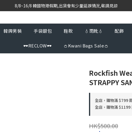
8/8~16/8 韓國物港假期,出貨會有少量延誤情況,敬請見諒
韓國當地代購團隊,每星期韓國直送香港
韓國當地代購團隊,每星期韓國直送香港
韓牌男裝
手袋銀包
鞋款
💧雨靴💧
配飾
🕶️RECLOW🕶️
👛Kwani Bags Sale👛
Rockfish We
STRAPPY SA
全店，購物滿 $799
全店，購物滿 $119
HK$500.00