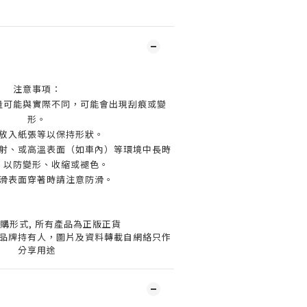
注意事項：
量可能與實際不同，可能會出現刮痕或變
形。
放入紙張等以保持形狀。
射、或高溫表面（如車內）等環境中長時
，以防變形、收縮或褪色。
滑表面穿著時請注意防滑。
購形式, 所有產品為正版正貨
品牌持有人，圖片及資料轉載自網絡只作
分享用途