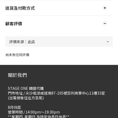
送貨及付款方式
顧客評價
尚未有任何評價
關於我們
STAGE ONE 韓國代購
門市地址 / 尖沙咀漆咸道南87-105號百利商業中心11樓33室
(出電梯後往左方至尾)
8月份起
營業時間 / 14:00pm～19:30pm
**星期四, 星期日 及特定休息日休息**