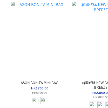
ASON BONITA MINI BAG
韓國代購 NEW BA
BREEZE
HK$700.00
HK$720.00
HK$840.0
HK$880.0