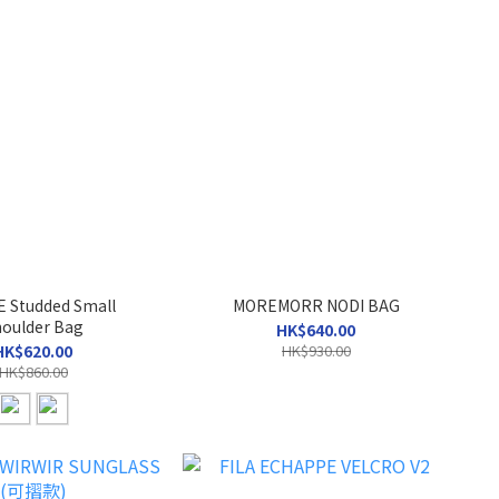
 Studded Small
MOREMORR NODI BAG
oulder Bag
HK$640.00
HK$620.00
HK$930.00
HK$860.00