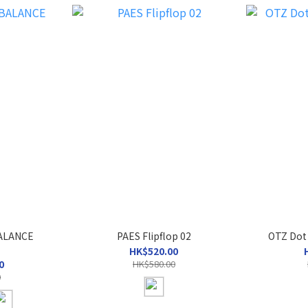
LANCE
PAES Flipflop 02
OTZ Dot
HK$520.00
0
HK$580.00
0