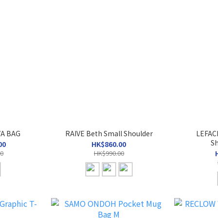
IVA BAG
RAIVE Beth Small Shoulder
LEFACE
Sh
00
HK$860.00
00
HK$990.00