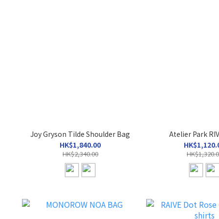
Joy Gryson Tilde Shoulder Bag
Atelier Park R
HK$1,840.00
HK$1,120.
HK$2,340.00
HK$1,320.