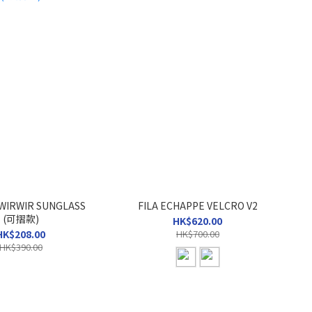
WIRWIR SUNGLASS
FILA ECHAPPE VELCRO V2
(可摺款)
HK$620.00
HK$208.00
HK$700.00
HK$390.00