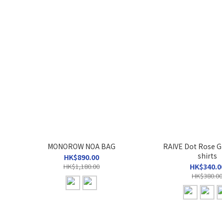
MONOROW NOA BAG
RAIVE Dot Rose G
shirts
HK$890.00
HK$1,180.00
HK$340.0
HK$380.0