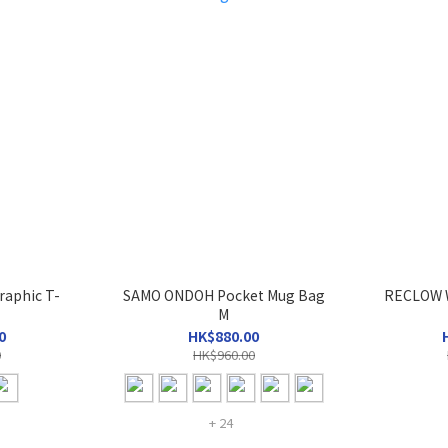
raphic T-
SAMO ONDOH Pocket Mug Bag
RECLOW 
M
0
HK$880.00
0
HK$960.00
+ 24