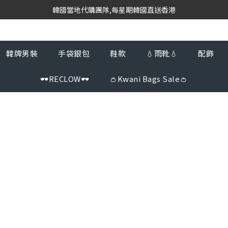
韓國當地代購團隊,每星期韓國直送香港
韓國當地代購團隊,每星期韓國直送香港
會員登入下單, 專享購物金回饋計劃
8/8~16/8 韓國物港假期,出貨會有少量延誤情況,敬請見諒
韓牌男裝
手袋銀包
鞋款
💧雨靴💧
配飾
韓國當地代購團隊,每星期韓國直送香港
🕶️RECLOW🕶️
👛Kwani Bags Sale👛