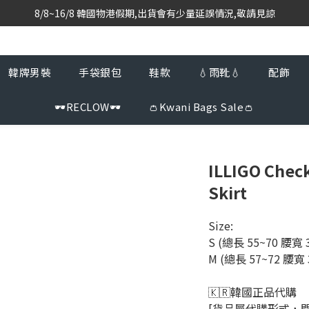
8/8~16/8 韓國物港假期,出貨會有少量延誤情況,敬請見諒
韓國當地代購團隊,每星期韓國直送香港
韓國當地代購團隊,每星期韓國直送香港
韓牌男裝
手袋銀包
鞋款
💧雨靴💧
配飾
🕶️RECLOW🕶️
👛Kwani Bags Sale👛
ILLIGO Check
Skirt
Size: 
S (總長 55~70 腰寬 
M (總長 57~72 腰寬 
🇰🇷韓國正品代購 
[貨品屬代購形式，