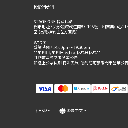
關於我們
STAGE ONE 韓國代購
門市地址 / 尖沙咀漆咸道南87-105號百利商業中心11
室 (出電梯後往左方至尾)
8月份起
營業時間 / 14:00pm～19:30pm
**星期四, 星期日 及特定休息日休息**
到訪前建議參考營業公告
如遇上公眾假期 特殊天氣, 請到訪前參考門市營業公
$
HKD
繁體中文