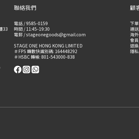
聯絡我們
顧
電話 / 9585-0159
下單
樓33
時間 / 11:45-19:30
運送
電郵 / stageonegoods@gmail.com
海外
會員
STAGE ONE HONG KONG LIMITED
退換
＃FPS 轉數快識別碼: 164448292
隱私
＃HSBC 轉帳: 801-543000-838
告