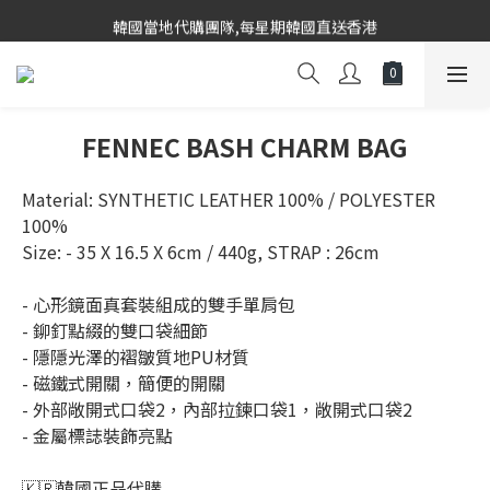
韓國當地代購團隊,每星期韓國直送香港
韓國當地代購團隊,每星期韓國直送香港
會員登入下單, 專享購物金回饋計劃
8/8~16/8 韓國物港假期,出貨會有少量延誤情況,敬請見諒
FENNEC BASH CHARM BAG
韓國當地代購團隊,每星期韓國直送香港
Material: SYNTHETIC LEATHER 100% / POLYESTER 
100%
Size: - 35 X 16.5 X 6cm / 440g, STRAP : 26cm
- 心形鏡面真套裝組成的雙手單肩包
- 鉚釘點綴的雙口袋細節
- 隱隱光澤的褶皺質地PU材質
- 磁鐵式開關，簡便的開關
- 外部敞開式口袋2，內部拉鍊口袋1，敞開式口袋2
- 金屬標誌裝飾亮點
🇰🇷韓國正品代購 