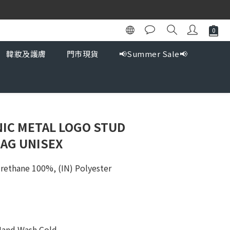
韓妝及護膚
門市現貨
📢Summer Sale📢
IC METAL LOGO STUD
AG UNISEX
rethane 100%, (IN) Polyester 
 Hand Wash Cold