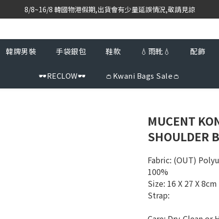
8/8~16/8 韓國物港假期,出貨會有少量延誤情況,敬請見諒
韓國當地代購團隊,每星期韓國直送香港
韓國當地代購團隊,每星期韓國直送香港
韓牌男裝
手袋銀包
鞋款
💧雨靴💧
配飾
🕶️RECLOW🕶️
👛Kwani Bags Sale👛
MUCENT KON
SHOULDER B
Fabric: (OUT) Polyu
100%
Size: 16 X 27 X 8cm
Strap: 
Care: Dry-Clean or