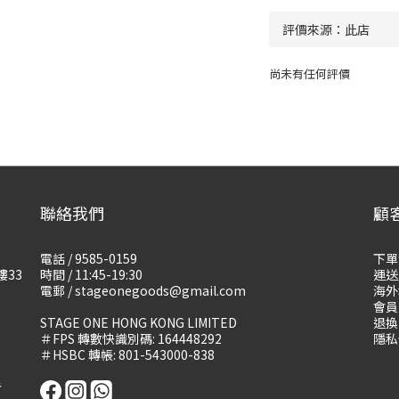
尚未有任何評價
聯絡我們
顧
電話 / 9585-0159
下單
樓33
時間 / 11:45-19:30
運送
電郵 / stageonegoods@gmail.com
海外
會員
STAGE ONE HONG KONG LIMITED
退換
＃FPS 轉數快識別碼: 164448292
隱私
＃HSBC 轉帳: 801-543000-838
告