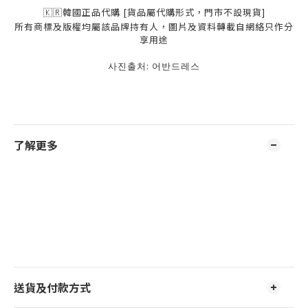
🇰🇷韓國正品代購
[
貨品屬代購形式，門市不設現貨]
所有商標及版權均屬該品牌持有人，圖片及資料轉載自網絡只作分
享用途
사진출처: 어반드레스
了解更多
送貨及付款方式