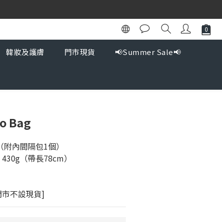
韓妝及護膚
門市現貨
📢Summer Sale📢
go Bag
 Bag（附內間隔包1個）
, 430g（帶長78cm）
門市不設現貨]