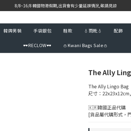
韓國當地代購團隊,每星期韓國直送香港
韓國當地代購團隊,每星期韓國直送香港
會員登入下單, 專享購物金回饋計劃
8/8~16/8 韓國物港假期,出貨會有少量延誤情況,敬請見諒
韓牌男裝
手袋銀包
鞋款
💧雨靴💧
配飾
韓國當地代購團隊,每星期韓國直送香港
🕶️RECLOW🕶️
👛Kwani Bags Sale👛
The Ally Lin
The Ally Lingo
尺寸：22x23x12cm
🇰🇷韓國正品代購 
[貨品屬代購形式，