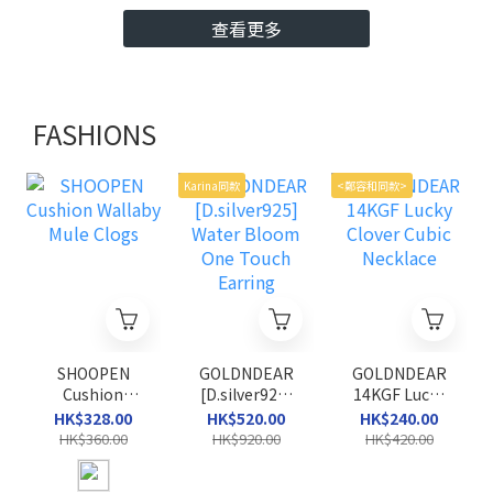
查看更多
FASHIONS
Karina同款
<鄭容和同款>
SHOOPEN
GOLDNDEAR
GOLDNDEAR
Cushion
[D.silver925]
14KGF Lucky
Wallaby Mule
Water Bloom
Clover Cubic
HK$328.00
HK$520.00
HK$240.00
Clogs
One Touch
Necklace
HK$360.00
HK$920.00
HK$420.00
Earring