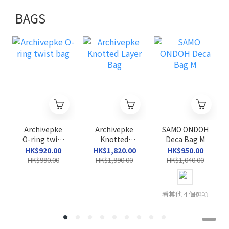
BAGS
Archivepke
Archivepke
SAMO ONDOH
O-ring twist
Knotted
Deca Bag M
bag
Layer Bag
HK$920.00
HK$1,820.00
HK$950.00
HK$990.00
HK$1,990.00
HK$1,040.00
看其他 4 個選項