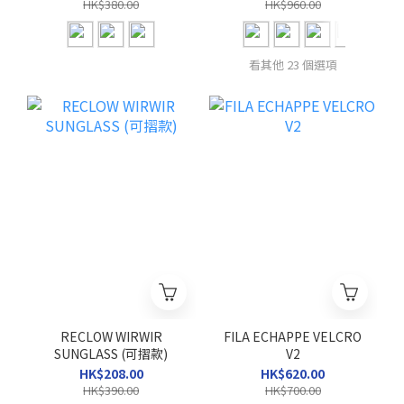
HK$380.00
HK$960.00
看其他 23 個選項
RECLOW WIRWIR
FILA ECHAPPE VELCRO
SUNGLASS (可摺款)
V2
HK$208.00
HK$620.00
HK$390.00
HK$700.00