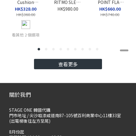
Cushion
RITMO SLEEK
POINT FLAT
Wallaby Mule
VC
SHOES
HK$328.00
HK$980.00
HK$660.00
Clogs
HK$360.00
HK$740.00
看其他 2 個選項
查看更多
關於我們
STAGE ONE 韓國代購
門市地址 / 尖沙咀漆咸道南87-105號百利商業中心11樓33室
(出電梯後往左方至尾)
8月份起