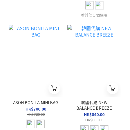
看其他 1 個選項
ASON BONITA MINI BAG
韓國代購 NEW
BALANCE BREEZE
HK$700.00
HK$720.00
HK$840.00
HK$880.00