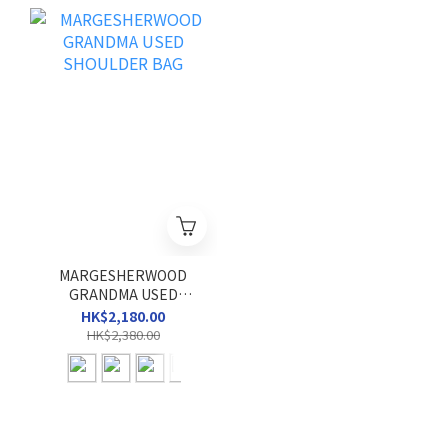
MARGESHERWOOD
GRANDMA USED
SHOULDER BAG
HK$2,180.00
HK$2,380.00