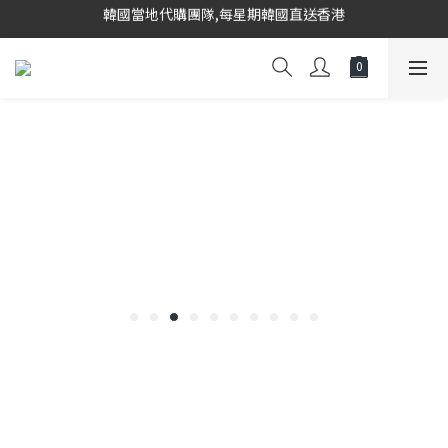
韓國當地代購團隊,每星期韓國直送香港
會員登入下單, 專享購物金回饋計劃
8/8~16/8 韓國物港假期,出貨會有少量延誤情況,敬請見諒
韓國當地代購團隊,每星期韓國直送香港