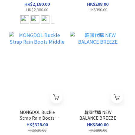
SHOULDER BAG
HK$2,180.00
HK$208.00
HK$2,380.00
HK$390.00
MONGDOL Buckle
韓國代購 NEW
Strap Rain Boots
BALANCE BREEZE
Middle
HK$328.00
HK$840.00
HK$530.00
HK$880.00