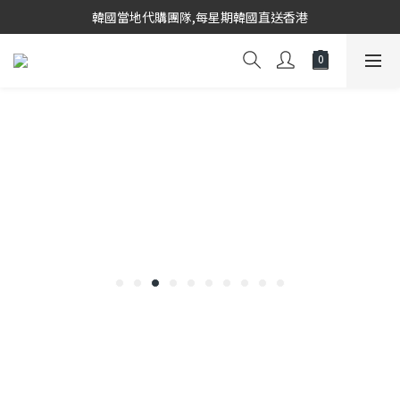
韓國當地代購團隊,每星期韓國直送香港
韓國當地代購團隊,每星期韓國直送香港
會員登入下單, 專享購物金回饋計劃
8/8~16/8 韓國物港假期,出貨會有少量延誤情況,敬請見諒
韓國當地代購團隊,每星期韓國直送香港