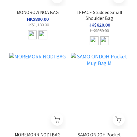
MONOROW NOA BAG
LEFACE Studded Small
Shoulder Bag
HK$890.00
HK$1,180.00
HK$620.00
HK$860.00
MOREMORR NODI BAG
SAMO ONDOH Pocket