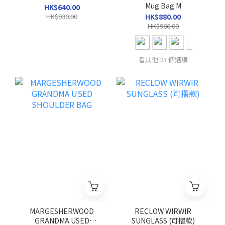
Mug Bag M
HK$640.00
HK$930.00
HK$880.00
HK$960.00
看其他 23 個選項
MARGESHERWOOD
RECLOW WIRWIR
GRANDMA USED
SUNGLASS (可摺款)