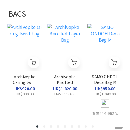
BAGS
Archivepke
Archivepke
SAMO ONDOH
O-ring twist
Knotted
Deca Bag M
bag
Layer Bag
HK$920.00
HK$1,820.00
HK$950.00
HK$990.00
HK$1,990.00
HK$1,040.00
看其他 4 個選項