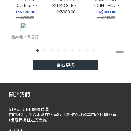
Cushion
RITMO SLEEK
POINT FLAT
Wallaby Mule
VC
SHOES
HK$328.00
HK$980.00
HK$660.00
Clogs
HK$360.00
HK$740.00
看其他 2 個選項
查看更多
關於我們
STAGE ONE 韓國代購
門市地址 / 尖沙咀漆咸道南87-105號百利商業中心11樓33室
(出電梯後往左方至尾)
8月份起