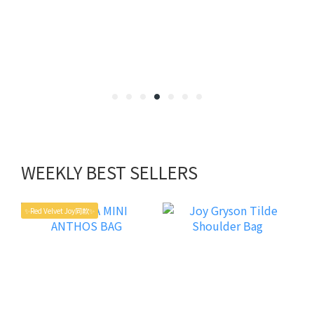
WEEKLY BEST SELLERS
✨Red Velvet Joy同款✨