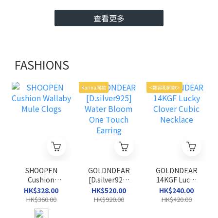
查看更多
FASHIONS
Karina同款
<鄭容和同款>
SHOOPEN
GOLDNDEAR
GOLDNDEAR
Cushion
[D.silver925]
14KGF Lucky
Wallaby Mule
Water Bloom
Clover Cubic
HK$328.00
HK$520.00
HK$240.00
Clogs
One Touch
Necklace
HK$360.00
HK$920.00
HK$420.00
Earring