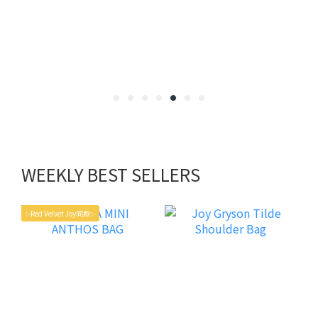
WEEKLY BEST SELLERS
✨Red Velvet Joy同款✨