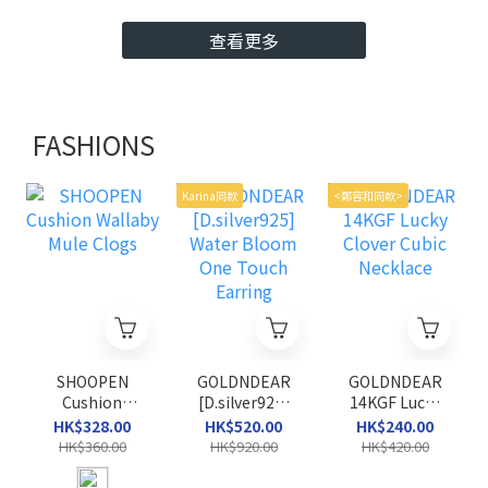
查看更多
FASHIONS
Karina同款
<鄭容和同款>
SHOOPEN
GOLDNDEAR
GOLDNDEAR
Cushion
[D.silver925]
14KGF Lucky
Wallaby Mule
Water Bloom
Clover Cubic
HK$328.00
HK$520.00
HK$240.00
Clogs
One Touch
Necklace
HK$360.00
HK$920.00
HK$420.00
Earring