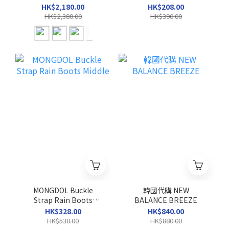
SHOULDER BAG
HK$2,180.00
HK$208.00
HK$2,380.00
HK$390.00
MONGDOL Buckle
韓國代購 NEW
Strap Rain Boots
BALANCE BREEZE
Middle
HK$328.00
HK$840.00
HK$530.00
HK$880.00