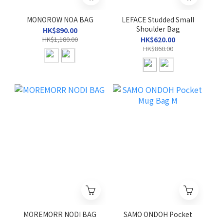
MONOROW NOA BAG
LEFACE Studded Small
Shoulder Bag
HK$890.00
HK$1,180.00
HK$620.00
HK$860.00
MOREMORR NODI BAG
SAMO ONDOH Pocket