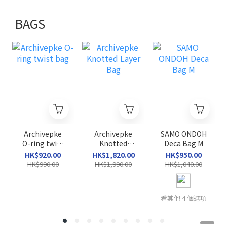
BAGS
Archivepke
Archivepke
SAMO ONDOH
O-ring twist
Knotted
Deca Bag M
bag
Layer Bag
HK$920.00
HK$1,820.00
HK$950.00
HK$990.00
HK$1,990.00
HK$1,040.00
看其他 4 個選項