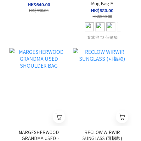
Mug Bag M
HK$640.00
HK$930.00
HK$880.00
HK$960.00
看其他 23 個選項
MARGESHERWOOD
RECLOW WIRWIR
GRANDMA USED
SUNGLASS (可摺款)