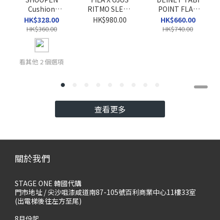
Cushion
RITMO SLEEK
POINT FLAT
Wallaby Mule
VC
SHOES
HK$328.00
HK$980.00
HK$660.00
Clogs
HK$360.00
HK$740.00
看其他 2 個選項
查看更多
關於我們
STAGE ONE 韓國代購
門市地址 / 尖沙咀漆咸道南87-105號百利商業中心11樓33室
(出電梯後往左方至尾)
8月份起