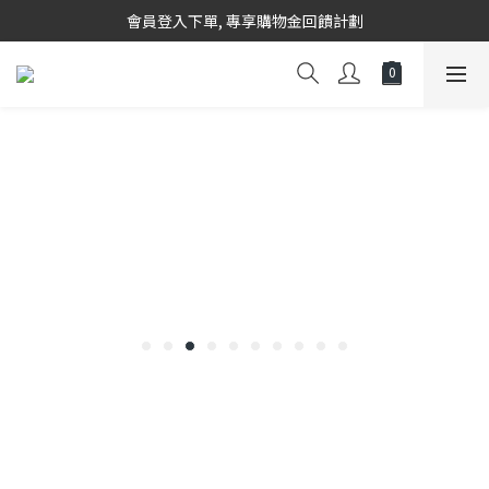
韓國當地代購團隊,每星期韓國直送香港
會員登入下單, 專享購物金回饋計劃
8/8~16/8 韓國物港假期,出貨會有少量延誤情況,敬請見諒
韓國當地代購團隊,每星期韓國直送香港