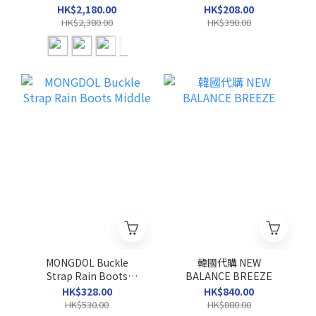
SHOULDER BAG
HK$2,180.00
HK$208.00
HK$2,380.00
HK$390.00
MONGDOL Buckle
韓國代購 NEW
Strap Rain Boots
BALANCE BREEZE
Middle
HK$328.00
HK$840.00
HK$530.00
HK$880.00