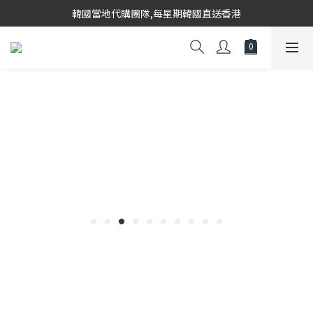
韓國當地代購團隊,每星期韓國直送香港
韓國當地代購團隊,每星期韓國直送香港
會員登入下單, 專享購物金回饋計劃
8/8~16/8 韓國物港假期,出貨會有少量延誤情況,敬請見諒
韓國當地代購團隊,每星期韓國直送香港