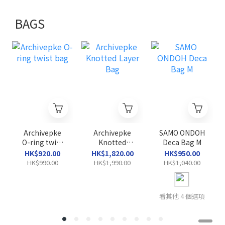
BAGS
Archivepke
Archivepke
SAMO ONDOH
O-ring twist
Knotted
Deca Bag M
bag
Layer Bag
HK$920.00
HK$1,820.00
HK$950.00
HK$990.00
HK$1,990.00
HK$1,040.00
看其他 4 個選項