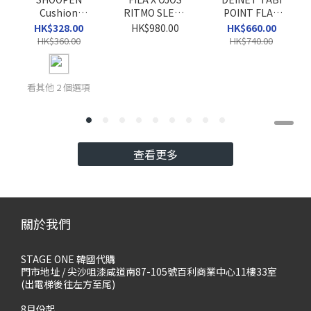
Cushion
RITMO SLEEK
POINT FLAT
Wallaby Mule
VC
SHOES
HK$328.00
HK$980.00
HK$660.00
Clogs
HK$360.00
HK$740.00
看其他 2 個選項
查看更多
關於我們
STAGE ONE 韓國代購
門市地址 / 尖沙咀漆咸道南87-105號百利商業中心11樓33室
(出電梯後往左方至尾)
8月份起