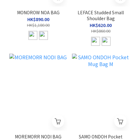
MONOROW NOA BAG
LEFACE Studded Small
Shoulder Bag
HK$890.00
HK$1,180.00
HK$620.00
HK$860.00
MOREMORR NODI BAG
SAMO ONDOH Pocket