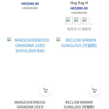
Mug Bag M
HK$640.00
HK$930.00
HK$880.00
HK$960.00
看其他 23 個選項
MARGESHERWOOD
RECLOW WIRWIR
GRANDMA USED
SUNGLASS (可摺款)