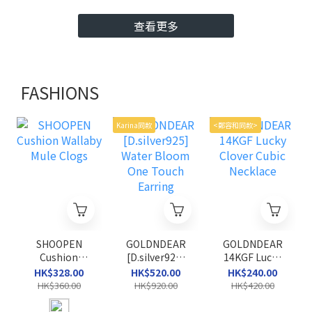
查看更多
FASHIONS
Karina同款
<鄭容和同款>
SHOOPEN
GOLDNDEAR
GOLDNDEAR
Cushion
[D.silver925]
14KGF Lucky
Wallaby Mule
Water Bloom
Clover Cubic
HK$328.00
HK$520.00
HK$240.00
Clogs
One Touch
Necklace
HK$360.00
HK$920.00
HK$420.00
Earring