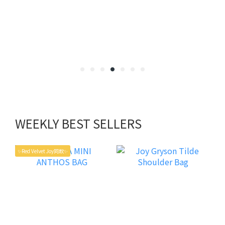
WEEKLY BEST SELLERS
✨Red Velvet Joy同款✨